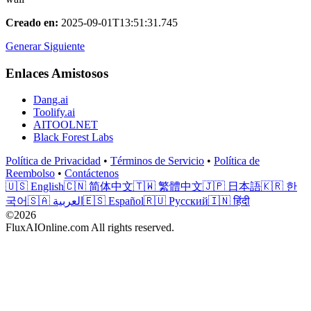
Creado en
:
2025-09-01T13:51:31.745
Generar Siguiente
Enlaces Amistosos
Dang.ai
Toolify.ai
AITOOLNET
Black Forest Labs
Política de Privacidad
•
Términos de Servicio
•
Política de
Reembolso
•
Contáctenos
🇺🇸 English
🇨🇳 简体中文
🇹🇼 繁體中文
🇯🇵 日本語
🇰🇷 한
국어
🇸🇦 العربية
🇪🇸 Español
🇷🇺 Русский
🇮🇳 हिंदी
©2026
FluxAIOnline.com All rights reserved.