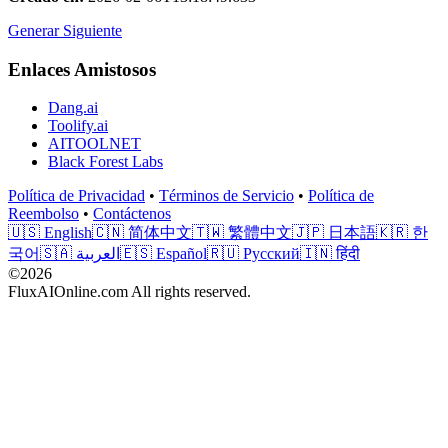
Generar Siguiente
Enlaces Amistosos
Dang.ai
Toolify.ai
AITOOLNET
Black Forest Labs
Política de Privacidad
•
Términos de Servicio
•
Política de
Reembolso
•
Contáctenos
🇺🇸 English
🇨🇳 简体中文
🇹🇼 繁體中文
🇯🇵 日本語
🇰🇷 한
국어
🇸🇦 العربية
🇪🇸 Español
🇷🇺 Русский
🇮🇳 हिंदी
©2026
FluxAIOnline.com All rights reserved.