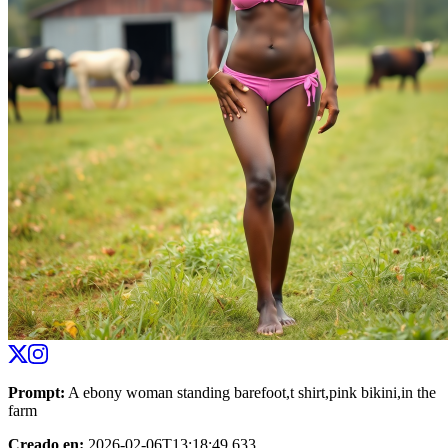
Prompt
:
A ebony woman standing barefoot,t shirt,pink bikini,in the
farm
Creado en
:
2026-02-06T13:18:49.633