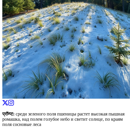
प्रॉम्प्ट
:
среди зеленого поля пшеницы растет высокая пышная
ромашка, над полем голубое небо и светит солнце, по краям
поля сосновые леса