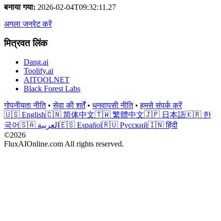
बनाया गया
:
2026-02-04T09:32:11.27
अगला जनरेट करें
मित्रवत लिंक
Dang.ai
Toolify.ai
AITOOLNET
Black Forest Labs
गोपनीयता नीति
•
सेवा की शर्तें
•
धनवापसी नीति
•
हमसे संपर्क करें
🇺🇸 English
🇨🇳 简体中文
🇹🇼 繁體中文
🇯🇵 日本語
🇰🇷 한
국어
🇸🇦 العربية
🇪🇸 Español
🇷🇺 Русский
🇮🇳 हिंदी
©2026
FluxAIOnline.com All rights reserved.