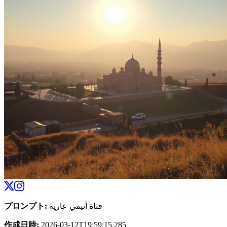
プロンプト
:
فتاة أنيمي عارية
作成日時
:
2026-03-12T19:59:15.285