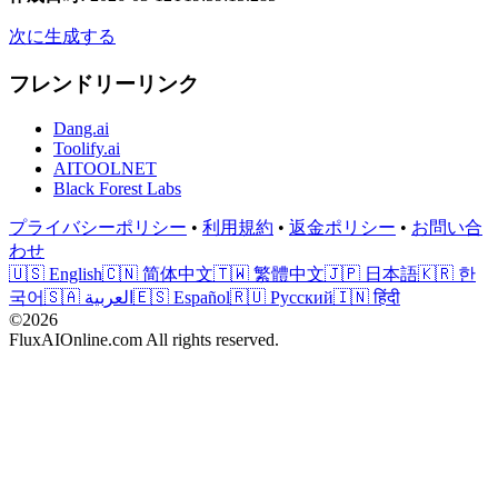
次に生成する
フレンドリーリンク
Dang.ai
Toolify.ai
AITOOLNET
Black Forest Labs
プライバシーポリシー
•
利用規約
•
返金ポリシー
•
お問い合
わせ
🇺🇸 English
🇨🇳 简体中文
🇹🇼 繁體中文
🇯🇵 日本語
🇰🇷 한
국어
🇸🇦 العربية
🇪🇸 Español
🇷🇺 Русский
🇮🇳 हिंदी
©2026
FluxAIOnline.com All rights reserved.