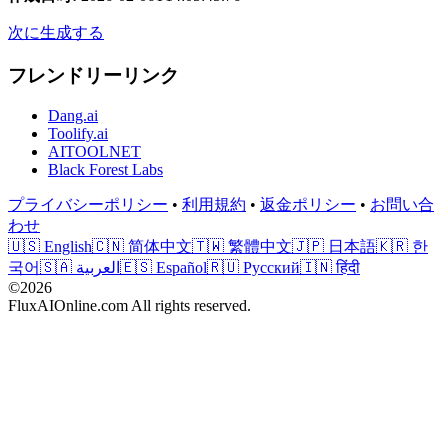
次に生成する
フレンドリーリンク
Dang.ai
Toolify.ai
AITOOLNET
Black Forest Labs
プライバシーポリシー
•
利用規約
•
返金ポリシー
•
お問い合
わせ
🇺🇸 English
🇨🇳 简体中文
🇹🇼 繁體中文
🇯🇵 日本語
🇰🇷 한
국어
🇸🇦 العربية
🇪🇸 Español
🇷🇺 Русский
🇮🇳 हिंदी
©2026
FluxAIOnline.com All rights reserved.