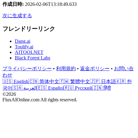
作成日時
:
2026-02-06T13:18:49.633
次に生成する
フレンドリーリンク
Dang.ai
Toolify.ai
AITOOLNET
Black Forest Labs
プライバシーポリシー
•
利用規約
•
返金ポリシー
•
お問い合
わせ
🇺🇸 English
🇨🇳 简体中文
🇹🇼 繁體中文
🇯🇵 日本語
🇰🇷 한
국어
🇸🇦 العربية
🇪🇸 Español
🇷🇺 Русский
🇮🇳 हिंदी
©2026
FluxAIOnline.com All rights reserved.