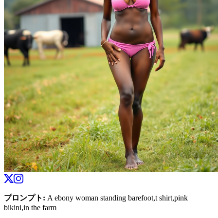
プロンプト
:
A ebony woman standing barefoot,t shirt,pink
bikini,in the farm