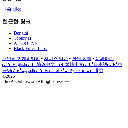
다음 생성
친근한 링크
Dang.ai
Toolify.ai
AITOOLNET
Black Forest Labs
개인정보 처리방침
•
서비스 약관
•
환불 정책
•
문의하기
🇺🇸 English
🇨🇳 简体中文
🇹🇼 繁體中文
🇯🇵 日本語
🇰🇷 한
국어
🇸🇦 العربية
🇪🇸 Español
🇷🇺 Русский
🇮🇳 हिंदी
©2026
FluxAIOnline.com All rights reserved.