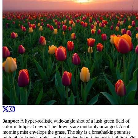
Запрос
:
A hyper-realistic wide-angle shot of a lush green field of
colorful tulips at dawn. The flowers are randomly arranged. A soft
morning mist envelops the grass. The sky is a breathtaking sunrise
with vibrant pinks, golds, and saturated hues. Cinematic lighting, 8K