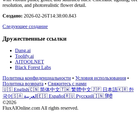
resolution, and photorealistic flower detail.
Создано
:
2026-02-26T14:38:00.843
Следующее создание
Дружественные ссылки
Dang.ai
Toolify.ai
AITOOLNET
Black Forest Labs
Политика конфиденциальности
•
Условия использования
•
Политика возврата
•
Свяжитесь с нами
🇺🇸 English
🇨🇳 简体中文
🇹🇼 繁體中文
🇯🇵 日本語
🇰🇷 한
국어
🇸🇦 العربية
🇪🇸 Español
🇷🇺 Русский
🇮🇳 हिंदी
©2026
FluxAIOnline.com All rights reserved.