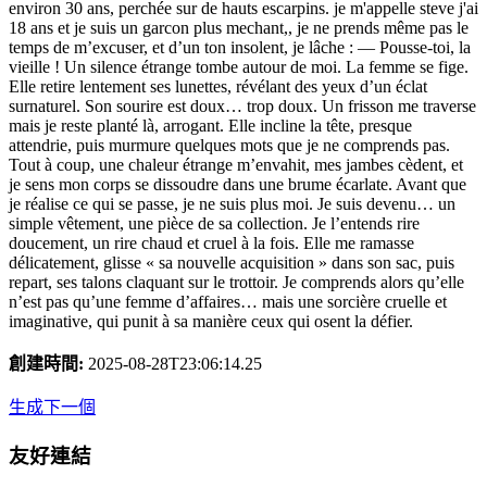
environ 30 ans, perchée sur de hauts escarpins. je m'appelle steve j'ai
18 ans et je suis un garcon plus mechant,, je ne prends même pas le
temps de m’excuser, et d’un ton insolent, je lâche : — Pousse-toi, la
vieille ! Un silence étrange tombe autour de moi. La femme se fige.
Elle retire lentement ses lunettes, révélant des yeux d’un éclat
surnaturel. Son sourire est doux… trop doux. Un frisson me traverse
mais je reste planté là, arrogant. Elle incline la tête, presque
attendrie, puis murmure quelques mots que je ne comprends pas.
Tout à coup, une chaleur étrange m’envahit, mes jambes cèdent, et
je sens mon corps se dissoudre dans une brume écarlate. Avant que
je réalise ce qui se passe, je ne suis plus moi. Je suis devenu… un
simple vêtement, une pièce de sa collection. Je l’entends rire
doucement, un rire chaud et cruel à la fois. Elle me ramasse
délicatement, glisse « sa nouvelle acquisition » dans son sac, puis
repart, ses talons claquant sur le trottoir. Je comprends alors qu’elle
n’est pas qu’une femme d’affaires… mais une sorcière cruelle et
imaginative, qui punit à sa manière ceux qui osent la défier.
創建時間
:
2025-08-28T23:06:14.25
生成下一個
友好連結